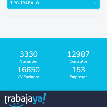
TIPO TRABAJO
3330
12987
Vacantes
Contratos
16650
153
CV Enviados
Empresas