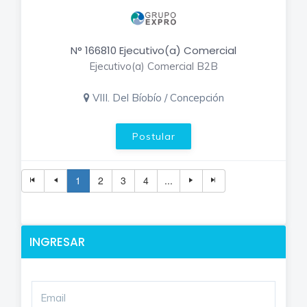
N° 166810 Ejecutivo(a) Comercial
Ejecutivo(a) Comercial B2B
VIII. Del Bíobío / Concepción
Postular
1
2
3
4
...
INGRESAR