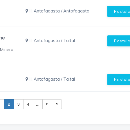
II. Antofagasta / Antofagasta
Postul
ime
II. Antofagasta / Taltal
Postul
Minero.
II. Antofagasta / Taltal
Postul
1
2
3
4
...