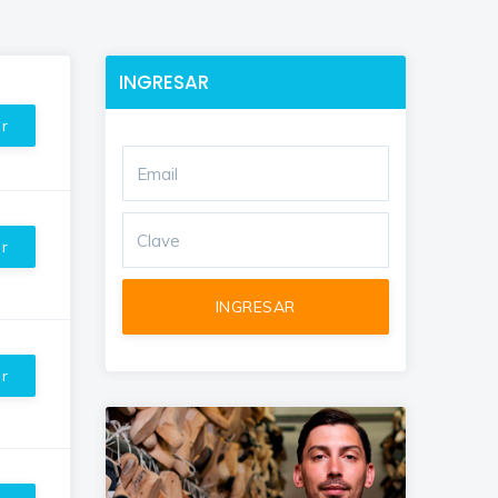
INGRESAR
ar
ar
ar