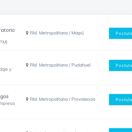
ratorio
RM. Metropolitana / Maipú
Postul
-PM)
RM. Metropolitana / Pudahuel
Postul
daje y
sgos
RM. Metropolitana / Providencia
Postul
Empresa