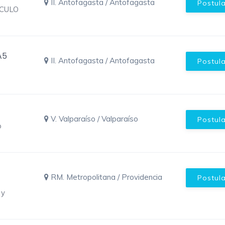
II. Antofagasta / Antofagasta
Postul
CULO
A5
II. Antofagasta / Antofagasta
Postul
V. Valparaíso / Valparaíso
Postul
o
RM. Metropolitana / Providencia
Postul
 y