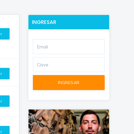
INGRESAR
ar
ar
ar
ar