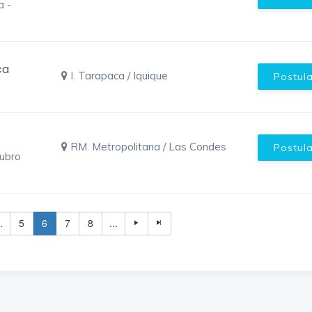
a -
ca
I. Tarapaca / Iquique
Postul
RM. Metropolitana / Las Condes
Postul
Rubro
.
5
6
7
8
...