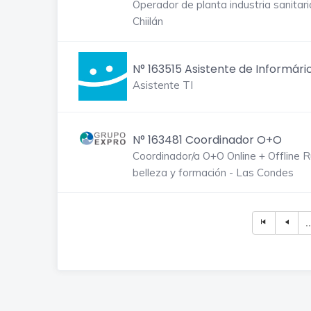
Operador de planta industria sanitari
Chiilán
N° 163515 Asistente de Informári
Asistente TI
N° 163481 Coordinador O+O
Coordinador/a O+O Online + Offline 
belleza y formación - Las Condes
..