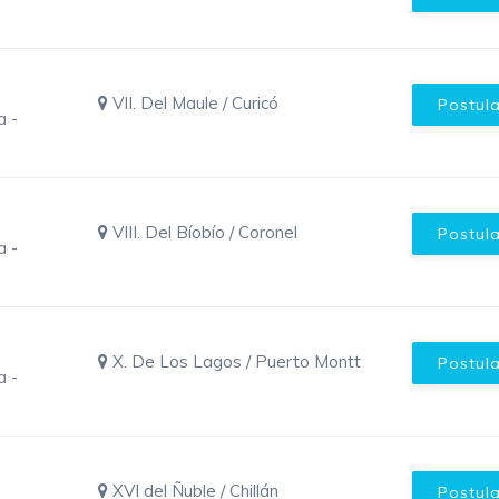
VII. Del Maule / Curicó
Postul
a -
VIII. Del Bíobío / Coronel
Postul
a -
X. De Los Lagos / Puerto Montt
Postul
a -
XVI del Ñuble / Chillán
Postul