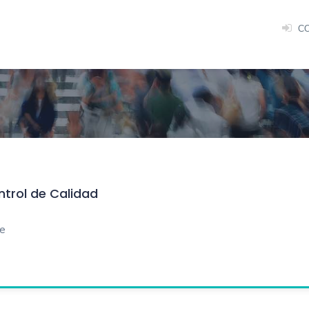
C
ntrol de Calidad
me