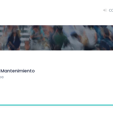
C
e Mantenimiento
oa