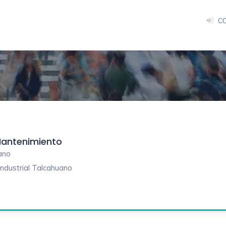
C
Mantenimiento
uano
Industrial Talcahuano