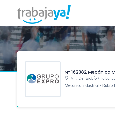
N° 162382 Mecánico 
VIII. Del Bíobío / Talcah
Mecánico Industrial - Rubro 