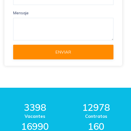
Mensaje
3398
12978
Vacantes
Contratos
16990
160