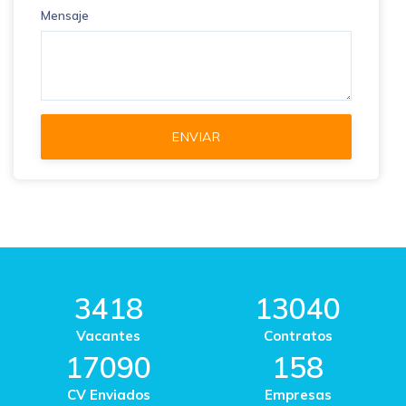
Mensaje
3418
13040
Vacantes
Contratos
17090
158
CV Enviados
Empresas