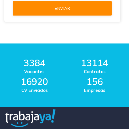
3384
13114
Vacantes
Contratos
16920
156
CV Enviados
Empresas